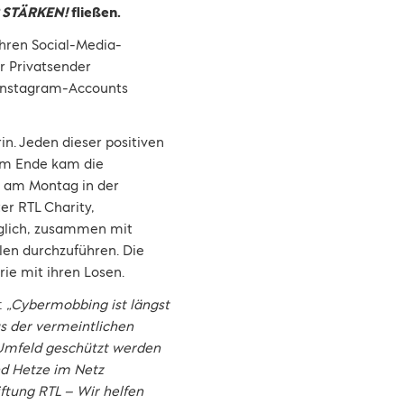
 STÄRKEN!
fließen.
ihren Social-Media-
r Privatsender
 Instagram-Accounts
in. Jeden dieser positiven
 Am Ende kam die
 am Montag in der
er RTL Charity,
glich, zusammen mit
n durchzuführen. Die
ie mit ihren Losen.
:
„Cybermobbing ist längst
us der vermeintlichen
 Umfeld geschützt werden
nd Hetze im Netz
iftung RTL – Wir helfen