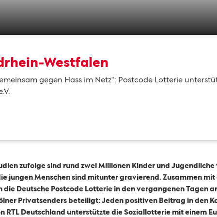
drhein-Westfalen
emeinsam gegen Hass im Netz“: Postcode Lotterie unterstüt
.V.
udien zufolge sind rund zwei Millionen Kinder und Jugendlic
 die jungen Menschen sind mitunter gravierend. Zusammen mit
ich die Deutsche Postcode Lotterie in den vergangenen Tagen a
ölner Privatsenders beteiligt: Jeden positiven Beitrag in den
n RTL Deutschland unterstützte die Soziallotterie mit eine