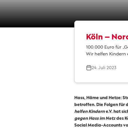
Köln – Nor
100.000 Euro für „G
Wir helfen Kindern e
24. Juli 2023
Hass, Häme und Hetze: St
betroffen. Die Folgen für
helfen Kindern
e.V. hat s
gegen Hass im Netz
des K
Social Media-Accounts vo