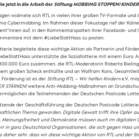
ie jetzt in die Arbeit der
Stiftung MOBBING STOPPEN! KINDER
agen widmete sich RTL in vielen ihrer großen TV-Formate und 
ma Cybermobbing. Im Rahmen dieser Fokustage rief der Kölne
ent*innen auf, in den Kommentarspalten ihrer Facebook- und
Kommentare mit dem #LiebeStattHass zu posten.
erie begleitete diese wichtige Aktion als Partnerin und Förder
eStattHass unterstützte die Soziallotterie mit einem Euro.
100.000 Euro zusammen, die RTL-Moderatorin Roberta Bieling
nem großen Scheck enthüllte und an Wolfram Kons, Gesamtleit
e Förderung ist es der
Stiftung RTL – Wir helfen Kindern
e.V, mö
ER STÄRKEN!
weitere Anti-Mobbing-Maßnahmen an Grundschule
 ermöglichen die Teilnehmenden der Deutschen Postcode Lotter
itzende der Geschäftsführung der Deutschen Postcode Lotterie
ftlichen Thema geworden. Digitale Gewalt trifft ihre Opfer a
t. Meinungsfreiheit und Demokratie müssen auch im digitalen
ir in ganz Deutschland Organisationen, die sich gegen Hass u
 daher sehr, dass wir diese wichtige Aktion von RTL und der St