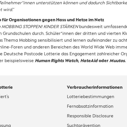
 Teilnehmer*innen unterstützen können und dadurch Sichtbarke
t wird.“
ro für Organisationen gegen Hass und Hetze im Netz
ng MOBBING STOPPEN! KINDER STÄRKEN
bundesweit umfassende
Grundschulen durch. Schüler*innen der dritten und vierten Kl
as Thema Mobbing sensibilisiert und lernen aufeinander zu ach
Online-Foren und anderen Bereichen des World Wide Web imme
 die Deutsche Postcode Lotterie das Engagement zahlreicher O
er beispielsweise
Human Rights Watch
,
HateAid
oder
Muutos
.
otterie
Verbraucherinformationen
ert’s
Lotteriebestimmungen
Fernabsatzinformation
Responsible Disclosure
osung
Suchtprävention