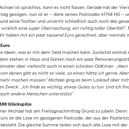
ichael ist sprachlos, kann es nicht fassen. Gerade hat der Vie
lag gezogen, nun ist er – dank seines Postcodes 41748 NG – u
u und seine Tochter und umarmt schließlich auch noch das ge
t wirklich eine super Überraschung, ein richtig toller Überfall!“
,
Wir haben mit ein paar tausend Euro gerechnet, aber niemals m
 Euro
re Ideen, was er mit dem Geld machen kann. Zunächst einmal 
dann stehen in Haus und Garten noch ein paar Renovierungsarbe
nvater aber vielleicht auch in einen schicken Oldtimer: „
Mein
on denen gibt es nicht so viele, so einen hätte ich gerne. Aber 
 mehr machen müssen.“
Michael ging es beim Loskauf aber nic
en Zweck:
„Ich finde es wichtig, etwas Gutes zu tun. Und ich fi
 auch andere Menschen unterstützt.“
388 Glückspilze
ner Michael hat am Freitagnachmittag Grund zu jubeln. Denn
uro an die Lose im gezogenen Postcode, der aus der Postleitz
besteht. Die gleiche Summe teilen sich auch alle Lose mit der 