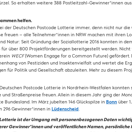
zel. So erhalten weitere 388 Postleitzahl-Gewinner*innen a
ammen helfen.
i der Deutschen Postcode Lotterie immer, denn nicht nur die
se freuen – alle Teilnehmer*innen in NRW machen mit ihren Lo
nd Natur: Seit Gründung der Soziallotterie 2016 konnten in de
 für über 800 Projektförderungen bereitgestellt werden. Nicht
erein
WECF
(Women Engage for a Common Future) gefördert. D
hang von Pestiziden und Insektenvielfalt und wertet die Erge
für Politik und Gesellschaft abzuleiten. Mehr zu diesem Proj
Deutschen Postcode Lotterie in Nordrhein-Westfalen konnten s
und Straßenpreise freuen. Allein in diesem Jahr ging der Mo
te Bundesland. Im März jubelten 146 Glückspilze in
Bonn
über 1,
n 296 Gewinner*innen in
Lüdenscheid
.
Lotterie ist der Umgang mit personenbezogenen Daten wichtig
serer Gewinner*innen und veröffentlichen Namen, persönliche