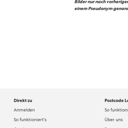
Bilder nur nach vorherig
einem Pseudonym genann
Direkt zu
Postcode L
Anmelden
So funktioni
So funktioniert's
Über uns