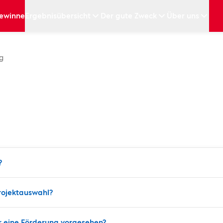
ewinne
Ergebnisübersicht
Der gute Zweck
Über uns
g
?
Projektauswahl?
r eine Förderung vorgesehen?