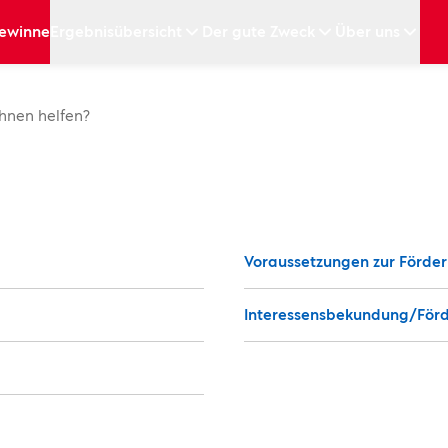
Projektförderun
ewinne
Ergebnisübersicht
Der gute Zweck
Über uns
hnen helfen?
Voraussetzungen zur Förder
Interessensbekundung/För