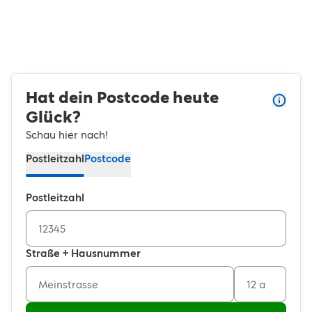
3
5
2
4
1
3
Hat dein Postcode heute
Glück?
0
2
Schau hier nach!
Postleitzahl
Postcode
1
Postleitzahl
0
Straße + Hausnummer