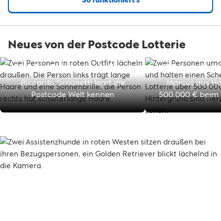
Neues von der Postcode Lotterie
23 – Die Glückwunsch-Show
"Oh mein Gott, 
Riccardo Simonetti lernt die
Marcus aus H
0
Postcode Welt kennen
500.000 € beim
9
8
7