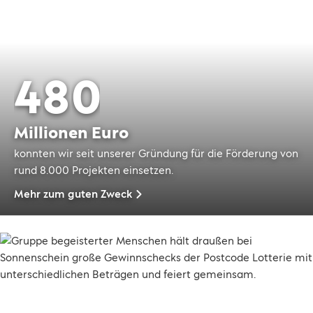
6
0
5
9
4
8
0
3
7
9
Millionen Euro
konnten wir seit unserer Gründung für die Förderung von
2
6
8
rund 8.000 Projekten einsetzen.
Mehr zum guten Zweck
1
5
7
0
4
6