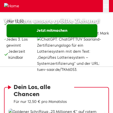
Zum Hauptinhalt springen
Homepage
Wir feiern unsere größte Ziehung!
Nur 12,50
Euro/Monatslos
Jetzt mitmachen
Im September:
Jedes 3. Los
gewinnt
Jederzeit
kündbar
Dein Los, alle
Chancen
Für nur 12,50 € pro Monatslos