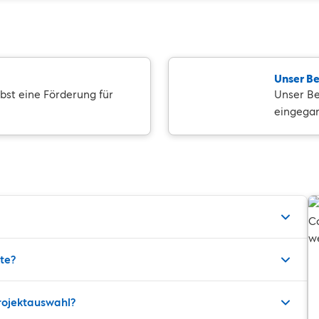
Unser Be
lbst eine Förderung für
Unser Be
eingega
kte?
Projektauswahl?