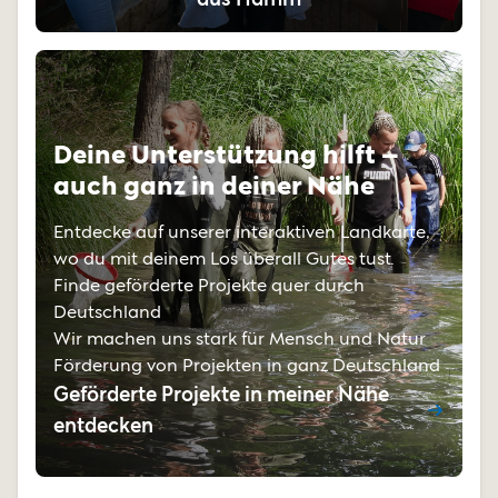
Deine Unterstützung hilft –
auch ganz in deiner Nähe
Entdecke auf unserer interaktiven Landkarte,
wo du mit deinem Los überall Gutes tust.
Finde geförderte Projekte quer durch
Deutschland
Wir machen uns stark für Mensch und Natur
Förderung von Projekten in ganz Deutschland
Geförderte Projekte in meiner Nähe
entdecken