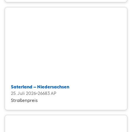
Mal geht es um einen Herzenswunsch, mal um
neue Pläne – und oft um das schöne Gefühl, nicht
allein zu jubeln.
Saterland – Niedersachsen
25. Juli 2026
26683 AP
Straßenpreis