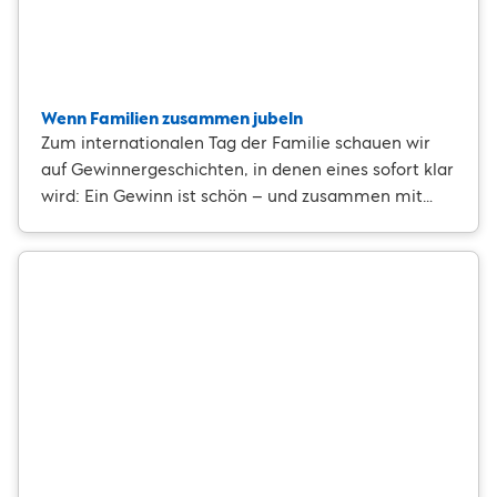
Wenn Familien zusammen jubeln
Zum internationalen Tag der Familie schauen wir
auf Gewinnergeschichten, in denen eines sofort klar
wird: Ein Gewinn ist schön – und zusammen mit
den Liebsten wird er noch besonderer. Ob Eltern,
Kinder oder mehrere Generationen – viele teilen ihr
Glück mit den Menschen, die ihnen am wichtigsten
sind. Genau daraus entstehen die Momente, die
bleiben.