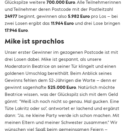
Glückspilze weitere
700.000 Euro
. Alle Teilnehmerinnen
und Teilnehmer deren Postcode mit der Postleitzahl
24977
beginnt, gewinnen also
5.982 Euro
pro Los – bei
zwei Losen ergibt das
11.964 Euro
und drei Lose bringen
17.946 Euro
.
Mike ist sprachlos
Unser erster Gewinner im gezogenen Postcode ist mit
drei Losen dabei. Mike ist gespannt, als unsere
Moderatorin Beatrice an seiner Tür klingelt und einen
goldenen Umschlag bereithält. Beim Anblick seines
Gewinns fehlen dem 52-Jährigen die Worte – denn er
gewinnt sagenhafte
525.000 Euro
. Natürlich möchte
Beatrice wissen, was der Glückspilz sich mit dem Geld
gönnt: "Weiß ich noch nicht so genau. Mal gucken. Eine
Tüte Lakritz oder so", antwortet er lachend und ergänzt
dann: "Ja, ne kleine Party werde ich schon machen. Mit
meinen Eltern und meiner Schwester zusammen." Wir
wünschen viel Spaß beim gemeinsamen Feiern –