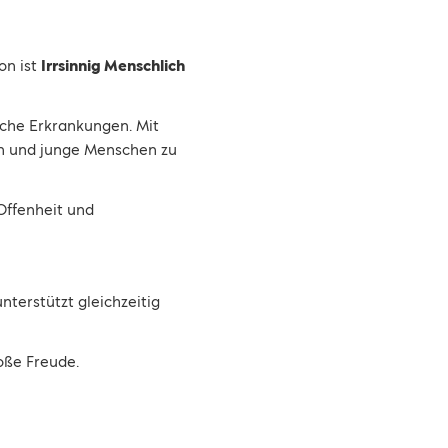
on ist
Irrsinnig Menschlich
sche Erkrankungen. Mit
en und junge Menschen zu
Offenheit und
nterstützt gleichzeitig
oße Freude.