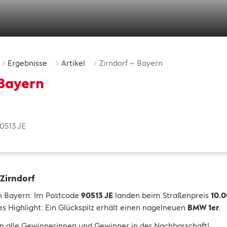
Ergebnisse
Artikel
Zirndorf – Bayern
 Bayern
0513 JE
 Zirndorf
in Bayern: Im Postcode
90513 JE
landen beim Straßenpreis
10.0
es Highlight: Ein Glückspilz erhält einen nagelneuen
BMW 1er
.
n alle Gewinnerinnen und Gewinner in der Nachbarschaft!