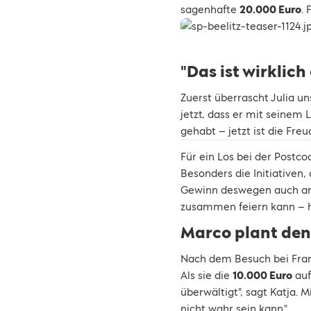
sagenhafte
20.000 Euro
.
"Das ist wirklich
Zuerst überrascht Julia u
jetzt, dass er mit seinem 
gehabt – jetzt ist die Freu
Für ein Los bei der Postco
Besonders die Initiativen,
Gewinn deswegen auch an s
zusammen feiern kann – h
Marco plant den
Nach dem Besuch bei Fran
Als sie die
10.000 Euro
auf
überwältigt", sagt Katja. 
nicht wahr sein kann."