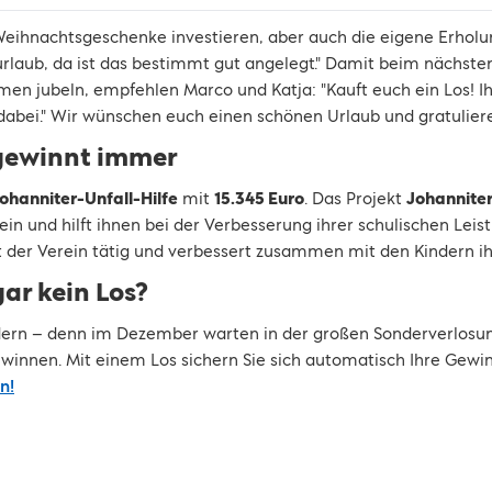
 Weihnachtsgeschenke investieren, aber auch die eigene Erholu
urlaub, da ist das bestimmt gut angelegt." Damit beim nächst
n jubeln, empfehlen Marco und Katja: "Kauft euch ein Los! Ih
bei." Wir wünschen euch einen schönen Urlaub und gratuliere
gewinnt immer
ohanniter-Unfall-Hilfe
mit
15.345 Euro
. Das Projekt
Johannite
in und hilft ihnen bei der Verbesserung ihrer schulischen Lei
 der Verein tätig und verbessert zusammen mit den Kindern ih
ar kein Los?
ändern – denn im Dezember warten in der großen Sonderverlosu
innen. Mit einem Los sichern Sie sich automatisch Ihre Gewi
n!