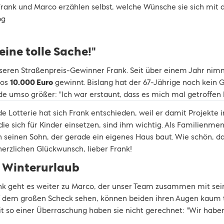
 Frank und Marco erzählen selbst, welche Wünsche sie sich mit 
 eine tolle Sache!"
nseren Straßenpreis-Gewinner Frank. Seit über einem Jahr nimmt
Los
10.000 Euro
gewinnt. Bislang hat der 67-Jährige noch kein
de umso größer: "Ich war erstaunt, dass es mich mal getroffen ha
de Lotterie hat sich Frank entschieden, weil er damit Projekte i
 die sich für Kinder einsetzen, sind ihm wichtig. Als Familienm
einen Sohn, der gerade ein eigenes Haus baut. Wie schön, das
erzlichen Glückwunsch, lieber Frank!
 Winterurlaub
k geht es weiter zu Marco, der unser Team zusammen mit sein
 dem großen Scheck sehen, können beiden ihren Augen kaum tr
Mit so einer Überraschung haben sie nicht gerechnet: "Wir habe