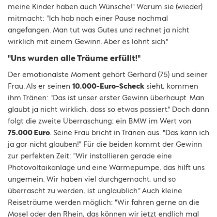
meine Kinder haben auch Wünsche!" Warum sie (wieder)
mitmacht: "Ich hab nach einer Pause nochmal
angefangen. Man tut was Gutes und rechnet ja nicht
wirklich mit einem Gewinn. Aber es lohnt sich."
"Uns wurden alle Träume erfüllt!"
Der emotionalste Moment gehört Gerhard (75) und seiner
Frau. Als er seinen
10.000-Euro-Scheck
sieht, kommen
ihm Tränen: "Das ist unser erster Gewinn überhaupt. Man
glaubt ja nicht wirklich, dass so etwas passiert." Doch dann
folgt die zweite Überraschung: ein BMW im Wert von
75.000 Euro
. Seine Frau bricht in Tränen aus. "Das kann ich
ja gar nicht glauben!" Für die beiden kommt der Gewinn
zur perfekten Zeit: "Wir installieren gerade eine
Photovoltaikanlage und eine Wärmepumpe, das hilft uns
ungemein. Wir haben viel durchgemacht, und so
überrascht zu werden, ist unglaublich." Auch kleine
Reiseträume werden möglich: "Wir fahren gerne an die
Mosel oder den Rhein, das können wir jetzt endlich mal