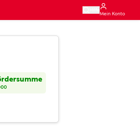
Hilfe
Mein Konto
ördersumme
000