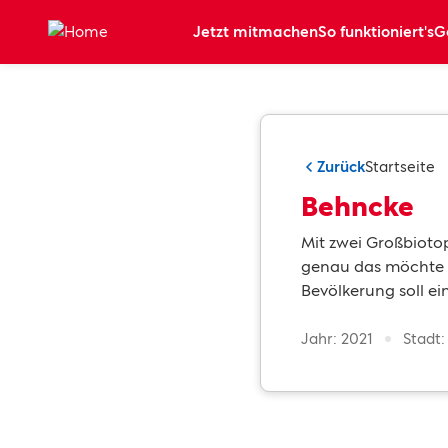
Zum Hauptinhalt springen
Jetzt mitmachen
So funktioniert's
G
Zurück
Startseite
Behncke
Mit zwei Großbioto
genau das möchte d
Bevölkerung soll ei
Jahr: 2021
Stadt: