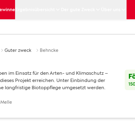
ewinne
Ergebnisübersicht
Der gute Zweck
Über uns
Guter zweck
Behncke
pen im Einsatz für den Arten- und Klimaschutz –
F
ieses Projekt erreichen. Unter Einbindung der
15
ne langfristige Biotoppflege umgesetzt werden.
 Melle