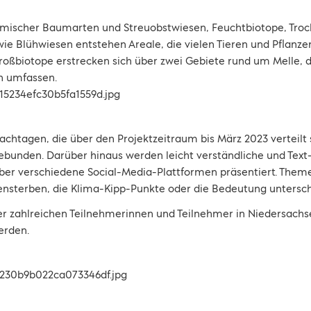
imischer Baumarten und Streuobstwiesen, Feuchtbiotope, Troc
e Blühwiesen entstehen Areale, die vielen Tieren und Pflanz
oßbiotope erstrecken sich über zwei Gebiete rund um Melle, d
n umfassen.
htagen, die über den Projektzeitraum bis März 2023 verteilt s
ebunden. Darüber hinaus werden leicht verständliche und Text-
 über verschiedene Social-Media-Plattformen präsentiert. Theme
nsterben, die Klima-Kipp-Punkte oder die Bedeutung unterschi
 zahlreichen Teilnehmerinnen und Teilnehmer in Niedersachse
erden.