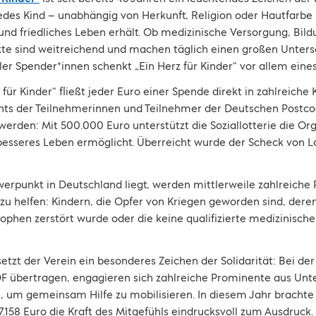
 jedes Kind – unabhängig von Herkunft, Religion oder Hautfarbe
 und friedliches Leben erhält. Ob medizinische Versorgung, Bi
ekte sind weitreichend und machen täglich einen großen Unter
er Spender*innen schenkt „Ein Herz für Kinder“ vor allem eines
rz für Kinder“ fließt jeder Euro einer Spende direkt in zahlreiche
s der Teilnehmerinnen und Teilnehmer der Deutschen Postcod
erden: Mit 500.000 Euro unterstützt die Soziallotterie die Org
besseres Leben ermöglicht. Überreicht wurde der Scheck von L
rpunkt in Deutschland liegt, werden mittlerweile zahlreiche 
 zu helfen: Kindern, die Opfer von Kriegen geworden sind, der
phen zerstört wurde oder die keine qualifizierte medizinisch
tzt der Verein ein besonderes Zeichen der Solidarität: Bei de
 ZDF übertragen, engagieren sich zahlreiche Prominente aus Unt
, um gemeinsam Hilfe zu mobilisieren. In diesem Jahr bracht
58 Euro die Kraft des Mitgefühls eindrucksvoll zum Ausdruck. E