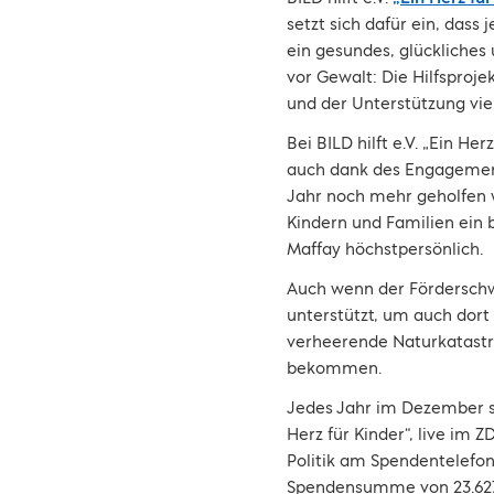
setzt sich dafür ein, dass
ein gesundes, glückliches
vor Gewalt: Die Hilfsproj
und der Unterstützung viel
Bei BILD hilft e.V. „Ein He
auch dank des Engagement
Jahr noch mehr geholfen w
Kindern und Familien ein 
Maffay höchstpersönlich.
Auch wenn der Förderschwe
unterstützt, um auch dort
verheerende Naturkatastro
bekommen.
Jedes Jahr im Dezember se
Herz für Kinder“, live im
Politik am Spendentelefon
Spendensumme von 23.627.1