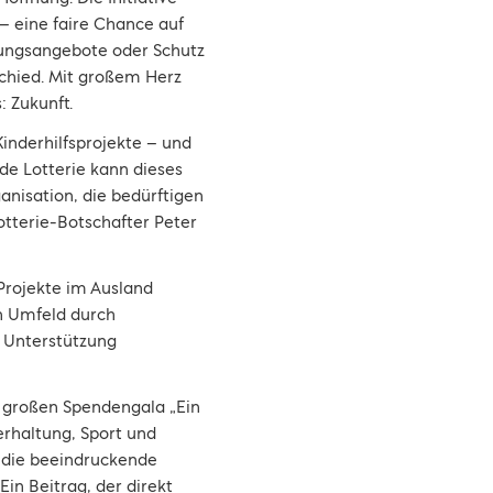
 – eine faire Chance auf
ldungsangebote oder Schutz
schied. Mit großem Herz
: Zukunft.
 Kinderhilfsprojekte – und
e Lotterie kann dieses
anisation, die bedürftigen
otterie-Botschafter Peter
Projekte im Ausland
en Umfeld durch
e Unterstützung
r großen Spendengala „Ein
erhaltung, Sport und
e die beeindruckende
in Beitrag, der direkt