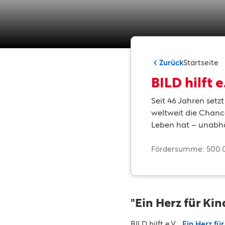
Zurück
Startseite
BILD hilft e
Seit 46 Jahren setzt
weltweit die Chance
Leben hat – unabhä
Fördersumme: 500.
"Ein Herz für Kin
BILD hilft e.V.
„Ein Herz für