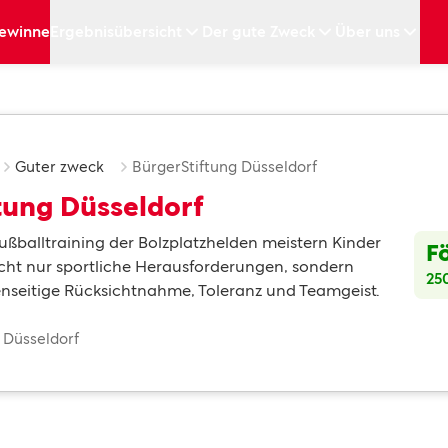
ewinne
Ergebnisübersicht
Der gute Zweck
Über uns
Guter zweck
BürgerStiftung Düsseldorf
tung Düsseldorf
ußballtraining der Bolzplatzhelden meistern Kinder
F
cht nur sportliche Herausforderungen, sondern
25
nseitige Rücksichtnahme, Toleranz und Teamgeist.
: Düsseldorf