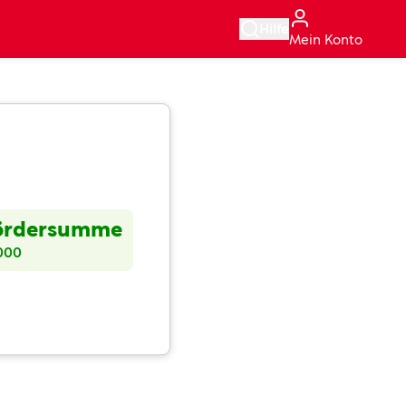
Hilfe
Mein Konto
ördersumme
000