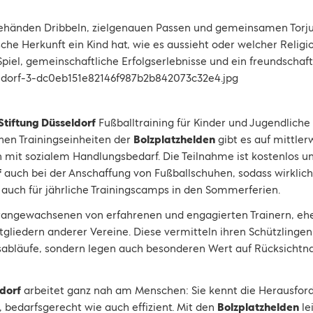
ehänden Dribbeln, zielgenauen Passen und gemeinsamen Torjub
che Herkunft ein Kind hat, wie es aussieht oder welcher Religi
iel, gemeinschaftliche Erfolgserlebnisse und ein freundschaft
Stiftung Düsseldorf
Fußballtraining für Kinder und Jugendliche
hen Trainingseinheiten der
Bolzplatzhelden
gibt es auf mittlerw
n mit sozialem Handlungsbedarf. Die Teilnahme ist kostenlos un
f
auch bei der Anschaffung von Fußballschuhen, sodass wirklich
t auch für jährliche Trainingscamps in den Sommerferien.
rangewachsenen von erfahrenen und engagierten Trainern, eh
tgliedern anderer Vereine. Diese vermitteln ihren Schützlingen
bläufe, sondern legen auch besonderen Wert auf Rücksichtn
dorf
arbeitet ganz nah am Menschen: Sie kennt die Herausfor
l, bedarfsgerecht wie auch effizient. Mit den
Bolzplatzhelden
le