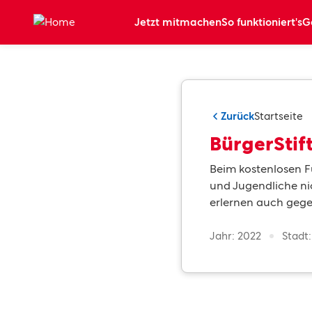
Zum Hauptinhalt springen
Jetzt mitmachen
So funktioniert's
G
Zurück
Startseite
BürgerStif
Beim kostenlosen F
und Jugendliche ni
erlernen auch gege
Jahr: 2022
Stadt