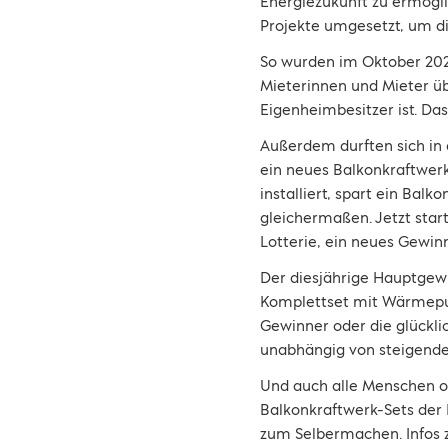
Energiezukunft zu ermögl
Projekte umgesetzt, um d
So wurden im Oktober 2024
Mieterinnen und Mieter üb
Eigenheimbesitzer ist. Da
Außerdem durften sich in
ein neues Balkonkraftwerk 
installiert, spart ein Bal
gleichermaßen. Jetzt sta
Lotterie, ein neues Gewin
Der diesjährige Hauptgew
Komplettset mit Wärmepum
Gewinner oder die glückli
unabhängig von steigenden
Und auch alle Menschen o
Balkonkraftwerk-Sets der 
zum Selbermachen. Infos 