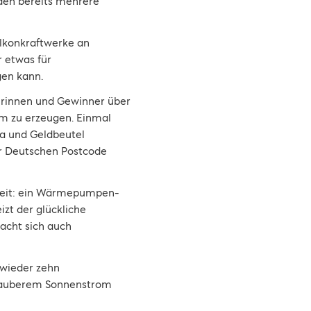
den bereits mehrere
alkonkraftwerke an
r etwas für
gen kann.
erinnen und Gewinner über
rom zu erzeugen. Einmal
ima und Geldbeutel
er Deutschen Postcode
gkeit: ein Wärmepumpen-
t der glückliche
macht sich auch
 wieder zehn
r sauberem Sonnenstrom