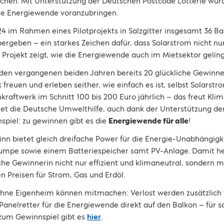
ichen. Mit Unterstützung der Deutschen Postcode Lotterie wur
ie Energiewende voranzubringen.
 im Rahmen eines Pilotprojekts in Salzgitter insgesamt 36 B
ergeben – ein starkes Zeichen dafür, dass Solarstrom nicht nu
s Projekt zeigt, wie die Energiewende auch im Mietsektor gelin
 den vergangenen beiden Jahren bereits 20 glückliche Gewinn
freuen und erleben seither, wie einfach es ist, selbst Solarst
konkraftwerk im Schnitt 100 bis 200 Euro jährlich – das freut Kl
rtet die Deutsche Umwelthilfe, auch dank der Unterstützung d
nspiel: zu gewinnen gibt es die
Energiewende für alle
!
inn bietet gleich dreifache Power für die Energie-Unabhängi
pe sowie einem Batteriespeicher samt PV-Anlage. Damit heiz
che Gewinnerin nicht nur effizient und klimaneutral, sondern 
 Preisen für Strom, Gas und Erdöl.
hne Eigenheim können mitmachen: Verlost werden zusätzlich
Panelretter für die Energiewende direkt auf den Balkon – fü
zum Gewinnspiel gibt es
hier
.