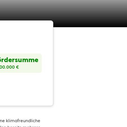
ördersumme
000.000 €
ine klimafreundliche