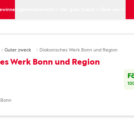
ewinne
Ergebnisübersicht
Der gute Zweck
Über uns
Guter zweck
Diakonisches Werk Bonn und Region
es Werk Bonn und Region
F
10
: Bonn