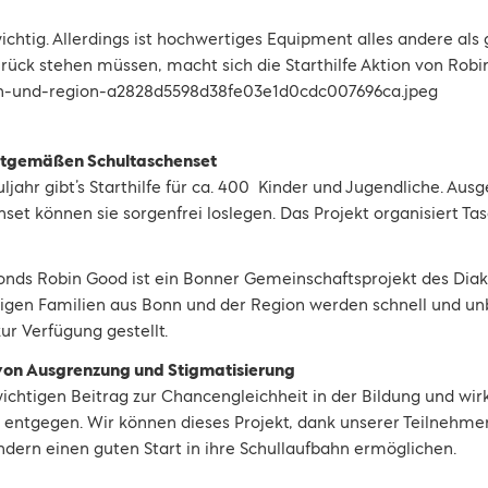
chtig. Allerdings ist hochwertiges Equipment alles andere als 
rück stehen müssen, macht sich die Starthilfe Aktion von Robi
eitgemäßen Schultaschenset
hr gibt’s Starthilfe für ca. 400 Kinder und Jugendliche. Aus
et können sie sorgenfrei loslegen. Das Projekt organisiert Tas
fonds Robin Good ist ein Bonner Gemeinschaftsprojekt des Dia
igen Familien aus Bonn und der Region werden schnell und unb
ur Verfügung gestellt.
 von Ausgrenzung und Stigmatisierung
wichtigen Beitrag zur Chancengleichheit in der Bildung und wir
 entgegen. Wir können dieses Projekt, dank unserer Teilnehm
ndern einen guten Start in ihre Schullaufbahn ermöglichen.