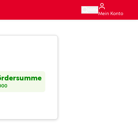
Hilfe
Mein Konto
ördersumme
000