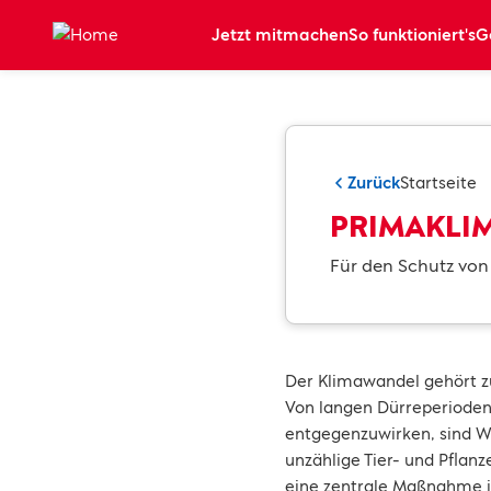
Zum Hauptinhalt springen
Jetzt mitmachen
So funktioniert's
G
Zurück
Startseite
PRIMAKLIMA
Für den Schutz von
Der Klimawandel gehört zu
Von langen Dürreperioden
entgegenzuwirken, sind W
unzählige Tier- und Pflanz
eine zentrale Maßnahme i