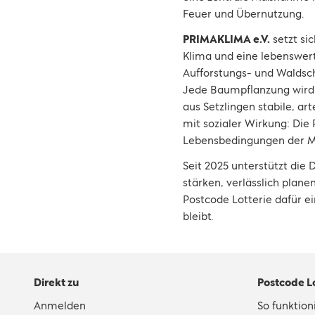
Feuer und Übernutzung.
PRIMAKLIMA e.V.
setzt si
Klima und eine lebenswert
Aufforstungs- und Waldsch
Jede Baumpflanzung wird v
aus Setzlingen stabile, a
mit sozialer Wirkung: Die
Lebensbedingungen der Me
Seit 2025 unterstützt die
stärken, verlässlich pla
Postcode Lotterie dafür e
bleibt.
Direkt zu
Postcode L
Anmelden
So funktioni