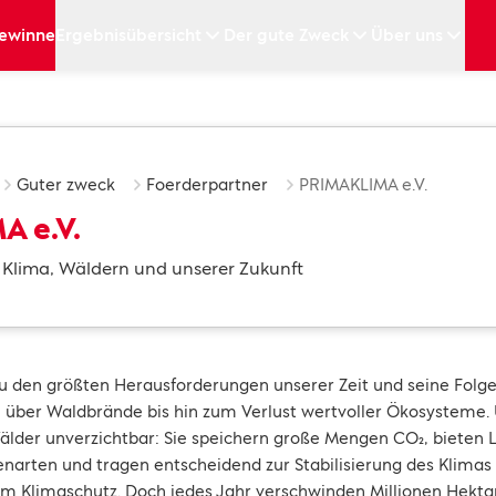
ewinne
Ergebnisübersicht
Der gute Zweck
Über uns
Guter zweck
Foerderpartner
PRIMAKLIMA e.V.
 e.V.
 Klima, Wäldern und unserer Zukunft
 den größten Herausforderungen unserer Zeit und seine Folgen
 über Waldbrände bis hin zum Verlust wertvoller Ökosysteme.
älder unverzichtbar: Sie speichern große Mengen CO₂, bieten
enarten und tragen entscheidend zur Stabilisierung des Klimas be
m Klimaschutz. Doch jedes Jahr verschwinden Millionen Hekta