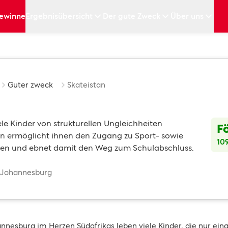
ewinne
Ergebnisübersicht
Der gute Zweck
Über uns
Guter zweck
Skateistan
iele Kinder von strukturellen Ungleichheiten
F
tan ermöglicht ihnen den Zugang zu Sport- sowie
10
n und ebnet damit den Weg zum Schulabschluss.
: Johannesburg
annesburg im Herzen Südafrikas leben viele Kinder, die nur ei