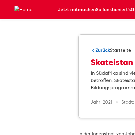
Zum Hauptinhalt springen
Jetzt mitmachen
So funktioniert's
G
Zurück
Startseite
Skateistan
In Südafrika sind v
betroffen. Skateis
Bildungsprogramme
Jahr: 2021
Stadt
In der Innenstadt von Joh