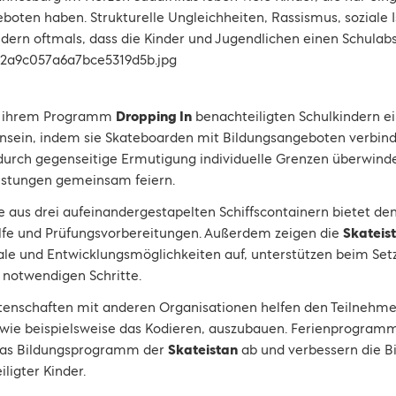
boten haben. Strukturelle Ungleichheiten, Rassismus, soziale 
dern oftmals, dass die Kinder und Jugendlichen einen Schulab
t ihrem Programm
Dropping In
benachteiligten Schulkindern e
ein, indem sie Skateboarden mit Bildungsangeboten verbind
 durch gegenseitige Ermutigung individuelle Grenzen überwinde
eistungen gemeinsam feiern.
aus drei aufeinandergestapelten Schiffscontainern bietet d
lfe und Prüfungsvorbereitungen. Außerdem zeigen die
Skateis
ale und Entwicklungsmöglichkeiten auf, unterstützen beim Setz
 notwendigen Schritte.
schaften mit anderen Organisationen helfen den Teilnehmen
, wie beispielsweise das Kodieren, auszubauen. Ferienprogram
das Bildungsprogramm der
Skateistan
ab und verbessern die B
ligter Kinder.