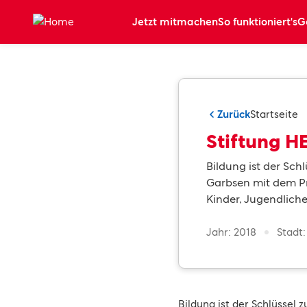
Zum Hauptinhalt springen
Jetzt mitmachen
So funktioniert's
G
Zurück
Startseite
Stiftung H
Bildung ist der Schl
Garbsen mit dem Pro
Kinder, Jugendlich
Jahr: 2018
Stadt
Bildung ist der Schlüssel z