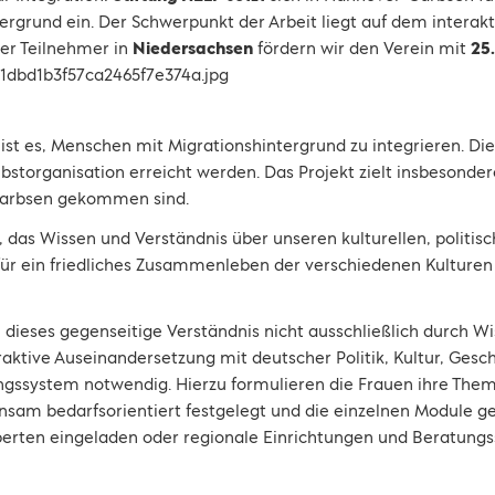
ergrund ein. Der Schwerpunkt der Arbeit liegt auf dem interakt
er Teilnehmer in
Niedersachsen
fördern wir den Verein mit
25
 ist es, Menschen mit Migrationshintergrund zu integrieren. Die
lbstorganisation erreicht werden. Das Projekt zielt insbesonder
Garbsen gekommen sind.
s Wissen und Verständnis über unseren kulturellen, politisc
 für ein friedliches Zusammenleben der verschiedenen Kulturen 
n dieses gegenseitige Verständnis nicht ausschließlich durch W
raktive Auseinandersetzung mit deutscher Politik, Kultur, Geschi
ngssystem notwendig. Hierzu formulieren die Frauen ihre The
sam bedarfsorientiert festgelegt und die einzelnen Module ge
erten eingeladen oder regionale Einrichtungen und Beratungs