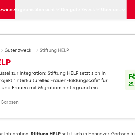
ewinne
Ergebnisübersicht
Der gute Zweck
Über uns
Guter zweck
Stiftung HELP
ELP
üssel zur Integration: Stiftung HELP setzt sich in
F
jekt "Interkulturelles Frauen-Bildungscafé" für
25
e und Frauen mit Migrationshintergrund ein.
: Garbsen
ur Integration:
Stiftung HELP
setzt sich in Hannover-Garbsen fü