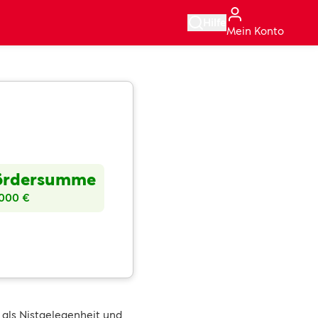
Hilfe
Mein Konto
ördersumme
.000 €
 als Nistgelegenheit und