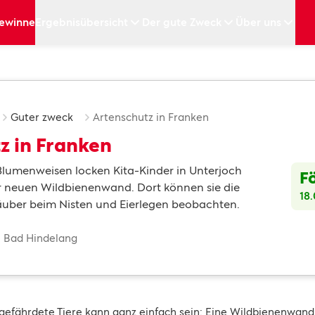
ewinne
Ergebnisübersicht
Der gute Zweck
Über uns
Guter zweck
Artenschutz in Franken
z in Franken
 Blumenweisen locken Kita-Kinder in Unterjoch
F
r neuen Wildbienenwand. Dort können sie die
18
ber beim Nisten und Eierlegen beobachten.
: Bad Hindelang
r gefährdete Tiere kann ganz einfach sein: Eine Wildbienenwand