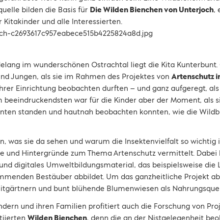
elle bilden die Basis für
Die Wilden Bienchen von Unterjoch
, 
Kitakinder und alle Interessierten.
lang im wunderschönen Ostrachtal liegt die Kita Kunterbunt. 
nd Jungen, als sie im Rahmen des Projektes von
Artenschutz i
hrer Einrichtung beobachten durften – und ganz aufgeregt, als
 beeindruckendsten war für die Kinder aber der Moment, als s
nten standen und hautnah beobachten konnten, wie die Wildbie
, was sie da sehen und warum die Insektenvielfalt so wichtig i
und Hintergründe zum Thema Artenschutz vermittelt. Dabei hi
und digitales Umweltbildungsmaterial, das beispielsweise die L
menden Bestäuber abbildet. Um das ganzheitliche Projekt ab
mitgärtnern und bunt blühende Blumenwiesen als Nahrungsquel
dern und ihren Familien profitiert auch die Forschung von Pro
tiierten
Wilden Bienchen
, denn die an der Nistgelegenheit beo