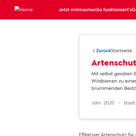
Zum Hauptinhalt springen
Jetzt mitmachen
So funktioniert's
G
Zurück
Startseite
Artenschut
Mit selbst gesäten
Wildbienen zu eine
brummenden Bestäu
Jahr: 2020
Stadt
Effektiver Artenschutz fü