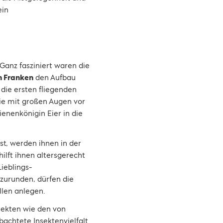
ein
Ganz fasziniert waren die
n Franken
den Aufbau
 die ersten fliegenden
ie mit großen Augen vor
nenkönigin Eier in die
st, werden ihnen in der
lft ihnen altersgerecht
ieblings-
zurunden, dürfen die
len anlegen.
jekten wie den von
bachtete Insektenvielfalt