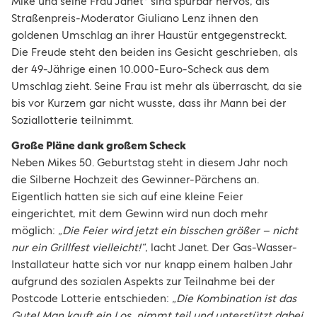
Mike und seine Frau Janet* sind spürbar nervös, als
Straßenpreis-Moderator Giuliano Lenz ihnen den
goldenen Umschlag an ihrer Haustür entgegenstreckt.
Die Freude steht den beiden ins Gesicht geschrieben, als
der 49-Jährige einen 10.000-Euro-Scheck aus dem
Umschlag zieht. Seine Frau ist mehr als überrascht, da sie
bis vor Kurzem gar nicht wusste, dass ihr Mann bei der
Soziallotterie teilnimmt.
Große Pläne dank großem Scheck
Neben Mikes 50. Geburtstag steht in diesem Jahr noch
die Silberne Hochzeit des Gewinner-Pärchens an.
Eigentlich hatten sie sich auf eine kleine Feier
eingerichtet, mit dem Gewinn wird nun doch mehr
möglich:
„Die Feier wird jetzt ein bisschen größer – nicht
nur ein Grillfest vielleicht!“
, lacht Janet. Der Gas-Wasser-
Installateur hatte sich vor nur knapp einem halben Jahr
aufgrund des sozialen Aspekts zur Teilnahme bei der
Postcode Lotterie entschieden:
„Die Kombination ist das
Gute! Man kauft ein Los, nimmt teil und unterstützt dabei