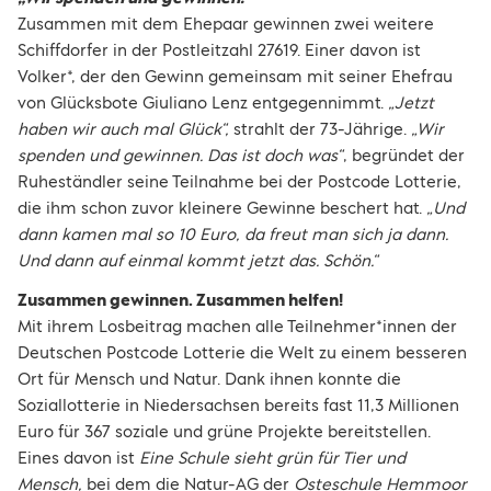
Zusammen mit dem Ehepaar gewinnen zwei weitere
Schiffdorfer in der Postleitzahl 27619. Einer davon ist
Volker*, der den Gewinn gemeinsam mit seiner Ehefrau
von Glücksbote Giuliano Lenz entgegennimmt.
„Jetzt
haben wir auch mal Glück“,
strahlt der 73-Jährige.
„Wir
spenden und gewinnen. Das ist doch was“
, begründet der
Ruheständler seine Teilnahme bei der Postcode Lotterie,
die ihm schon zuvor kleinere Gewinne beschert hat.
„Und
dann kamen mal so 10 Euro, da freut man sich ja dann.
Und dann auf einmal kommt jetzt das. Schön.“
Zusammen gewinnen. Zusammen helfen!
Mit ihrem Losbeitrag machen alle Teilnehmer*innen der
Deutschen Postcode Lotterie die Welt zu einem besseren
Ort für Mensch und Natur. Dank ihnen konnte die
Soziallotterie in Niedersachsen bereits fast 11,3 Millionen
Euro für 367 soziale und grüne Projekte bereitstellen.
Eines davon ist
Eine Schule sieht grün für Tier und
Mensch,
bei dem die Natur-AG der
Osteschule Hemmoor