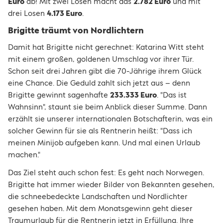
Euro
ab! Mit zwei Losen macht das
2.782 Euro
und mit
drei Losen
4.173 Euro
.
Brigitte träumt von Nordlichtern
Damit hat Brigitte nicht gerechnet: Katarina Witt steht
mit einem großen, goldenen Umschlag vor ihrer Tür.
Schon seit drei Jahren gibt die 70-Jährige ihrem Glück
eine Chance. Die Geduld zahlt sich jetzt aus – denn
Brigitte gewinnt sagenhafte
233.333 Euro
. "Das ist
Wahnsinn", staunt sie beim Anblick dieser Summe. Dann
erzählt sie unserer internationalen Botschafterin, was ein
solcher Gewinn für sie als Rentnerin heißt: "Dass ich
meinen Minijob aufgeben kann. Und mal einen Urlaub
machen."
Das Ziel steht auch schon fest: Es geht nach Norwegen.
Brigitte hat immer wieder Bilder von Bekannten gesehen,
die schneebedeckte Landschaften und Nordlichter
gesehen haben. Mit dem Monatsgewinn geht dieser
Traumurlaub für die Rentnerin jetzt in Erfüllung. Ihre