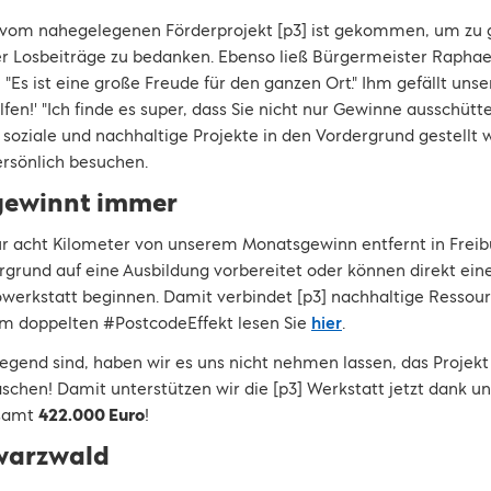
 vom nahegelegenen Förderprojekt [p3] ist gekommen, um zu gr
r Losbeiträge zu bedanken. Ebenso ließ Bürgermeister Raphael
Es ist eine große Freude für den ganzen Ort." Ihm gefällt un
n!' "Ich finde es super, dass Sie nicht nur Gewinne ausschütt
h soziale und nachhaltige Projekte in den Vordergrund gestellt
ersönlich besuchen.
gewinnt immer
nur acht Kilometer von unserem Monatsgewinn entfernt in Freib
grund auf eine Ausbildung vorbereitet oder können direkt eine
rowerkstatt beginnen. Damit verbindet [p3] nachhaltige Ressou
em doppelten #PostcodeEffekt lesen Sie
hier
.
egend sind, haben wir es uns nicht nehmen lassen, das Projek
schen! Damit unterstützen wir die [p3] Werkstatt jetzt dank u
esamt
422.000 Euro
!
warzwald