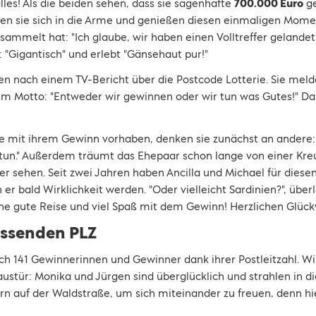
les! Als die beiden sehen, dass sie sagenhafte
700.000 Euro
ge
allen sie sich in die Arme und genießen diesen einmaligen Mome
ammelt hat: "Ich glaube, wir haben einen Volltreffer gelande
s: "Gigantisch" und erlebt "Gänsehaut pur!"
den nach einem TV-Bericht über die Postcode Lotterie. Sie meld
m Motto: "Entweder wir gewinnen oder wir tun was Gutes!" Da
sie mit ihrem Gewinn vorhaben, denken sie zunächst an ander
tun." Außerdem träumt das Ehepaar schon lange von einer Kr
ter sehen. Seit zwei Jahren haben Ancilla und Michael für die
er bald Wirklichkeit werden. "Oder vielleicht Sardinien?", über
ine gute Reise und viel Spaß mit dem Gewinn! Herzlichen Glüc
assenden PLZ
ch 141 Gewinnerinnen und Gewinner dank ihrer Postleitzahl. W
austür: Monika und Jürgen sind überglücklich und strahlen in 
arn auf der Waldstraße, um sich miteinander zu freuen, denn hi