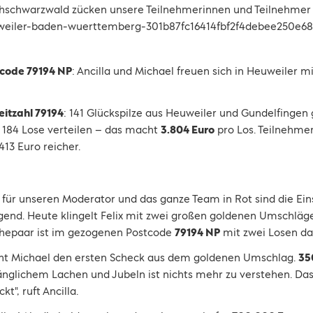
schwarzwald zücken unsere Teilnehmerinnen und Teilnehmer d
tcode 79194 NP
: Ancilla und Michael freuen sich in Heuweiler m
eitzahl 79194
: 141 Glückspilze aus Heuweiler und Gundelfing
f 184 Lose verteilen – das macht
3.804 Euro
pro Los. Teilnehme
413 Euro reicher.
 für unseren Moderator und das ganze Team in Rot sind die Ein
gend. Heute klingelt Felix mit zwei großen goldenen Umschläg
 Ehepaar ist im gezogenen Postcode
79194 NP
mit zwei Losen da
eht Michael den ersten Scheck aus dem goldenen Umschlag.
35
lichem Lachen und Jubeln ist nichts mehr zu verstehen. Das 
kt", ruft Ancilla.