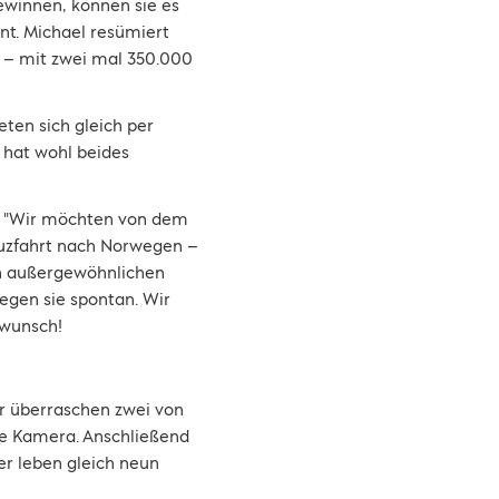
winnen, können sie es
nt. Michael resümiert
t – mit zwei mal 350.000
eten sich gleich per
 hat wohl beides
e: "Wir möchten von dem
euzfahrt nach Norwegen –
sen außergewöhnlichen
legen sie spontan. Wir
kwunsch!
ir überraschen zwei von
die Kamera. Anschließend
er leben gleich neun