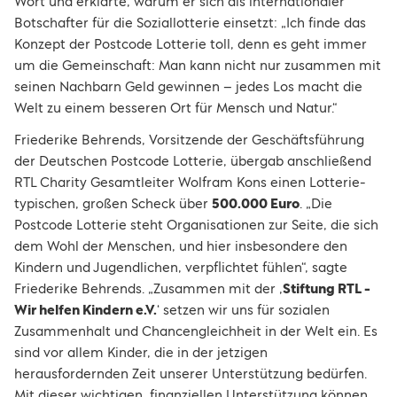
Wort und erklärte, warum er sich als internationaler
Botschafter für die Soziallotterie einsetzt: „Ich finde das
Konzept der Postcode Lotterie toll, denn es geht immer
um die Gemeinschaft: Man kann nicht nur zusammen mit
seinen Nachbarn Geld gewinnen – jedes Los macht die
Welt zu einem besseren Ort für Mensch und Natur.“
Friederike Behrends, Vorsitzende der Geschäftsführung
der Deutschen Postcode Lotterie, übergab anschließend
RTL Charity Gesamtleiter Wolfram Kons einen Lotterie-
typischen, großen Scheck über
500.000 Euro
. „Die
Postcode Lotterie steht Organisationen zur Seite, die sich
dem Wohl der Menschen, und hier insbesondere den
Kindern und Jugendlichen, verpflichtet fühlen“, sagte
Friederike Behrends. „Zusammen mit der ‚
Stiftung RTL -
Wir helfen Kindern e.V.
‘ setzen wir uns für sozialen
Zusammenhalt und Chancengleichheit in der Welt ein. Es
sind vor allem Kinder, die in der jetzigen
herausfordernden Zeit unserer Unterstützung bedürfen.
Mit dieser wichtigen, finanziellen Unterstützung können