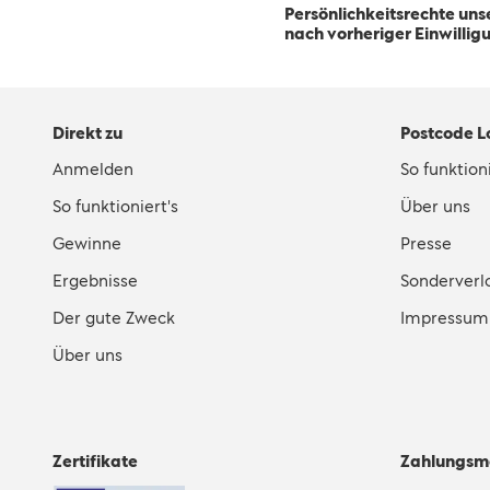
Persönlichkeitsrechte uns
nach vorheriger Einwilli
Direkt zu
Postcode L
Anmelden
So funktioni
So funktioniert's
Über uns
Gewinne
Presse
Ergebnisse
Sonderverl
Der gute Zweck
Impressum
Über uns
Zertifikate
Zahlungsm