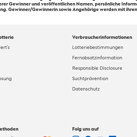
erer Gewinner und veröffentlichen Namen, persönliche Informa
gung. Gewinner/Gewinnerin sowie Angehörige werden mit ihr
otterie
Verbraucherinformationen
ert’s
Lotteriebestimmungen
Fernabsatzinformation
Responsible Disclosure
osung
Suchtprävention
Datenschutz
ethoden
Folg uns auf