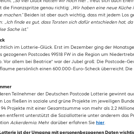
eicht.
„So viel Glück hatten wir noch nie!“
, freut sich auch Ehefr
die Finanzspritze genau richtig:
„Wir haben eine neue Küche 
se machen.“
Beiden ist aber auch wichtig, dass mit jedem Los 
in:
„Ich finde es gut, dass Torsten sich dafür entschieden hat, 
se Sache ist.“
ück
ichtlich im Lotterie-Glück. Erst im Dezember ging der Monats
es gezogenen Postcodes 99518 FW in die Region um Niedertrebr
uro. Vor allem bei Beatrice* war der Jubel groß: Die Postcode-
Pflaume persönlich einen 600.000-Euro-Scheck überreicht. Die
immer
nderen Teilnehmer der Deutschen Postcode Lotterie gewinnt a
 Los fließen in soziale und grüne Projekte im jeweiligen Bunde
94 Projekte mit einer Gesamtsumme von mehr als 2,2 Millione
n entfernt unterstützt die Soziallotterie unter anderem das P
ation
Ackerdemia
. Mehr darüber erfahren Sie
hier
.
Lotterie ist der Umgang mit personenbezogenen Daten wichtig