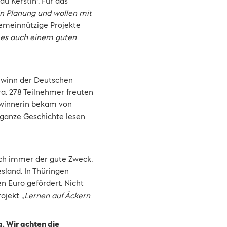
au Kerstin*. Für das
in Planung und wollen mit
gemeinnützige Projekte
da es auch einem guten
gewinn der Deutschen
a. 278 Teilnehmer freuten
Gewinnerin bekam von
 ganze Geschichte lesen
uch immer der gute Zweck,
sland. In Thüringen
n Euro gefördert. Nicht
rojekt
„Lernen auf Äckern
. Wir achten die