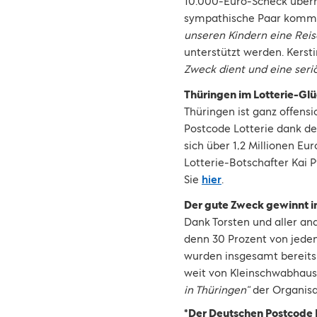
10.000-Euro-Scheck überr
sympathische Paar kommt 
unseren Kindern eine Rei
unterstützt werden. Kerst
Zweck dient und eine seriö
Thüringen im Lotterie-Gl
Thüringen ist ganz offens
Postcode Lotterie dank d
sich über 1,2 Millionen E
Lotterie-Botschafter Kai 
Sie
hier
.
Der gute Zweck gewinnt 
Dank Torsten und aller a
denn 30 Prozent von jedem
wurden insgesamt bereits 
weit von Kleinschwabhause
in Thüringen“
der Organis
*Der Deutschen Postcode 