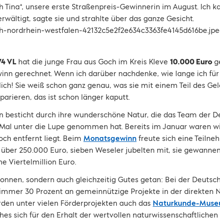
h Tina*, unsere erste Straßenpreis-Gewinnerin im August. Ich k
erwältigt, sagte sie und strahlte über das ganze Gesicht.
74 VL
hat die junge Frau aus Goch im Kreis Kleve
10.000 Euro
g
inn gerechnet. Wenn ich darüber nachdenke, wie lange ich fü
ich! Sie weiß schon ganz genau, was sie mit einem Teil des G
arieren, das ist schon länger kaputt.
n besticht durch ihre wunderschöne Natur, die das Team der 
 Mal unter die Lupe genommen hat. Bereits im Januar waren wi
och entfernt liegt. Beim
Monatsgewinn
freute sich eine Teilne
über 250.000 Euro, sieben Weseler jubelten mit, sie gewanne
e Viertelmillion Euro.
wonnen, sondern auch gleichzeitig Gutes getan: Bei der Deutsc
mmer 30 Prozent an gemeinnützige Projekte in der direkten N
den unter vielen Förderprojekten auch das
Naturkunde-Mus
lches sich für den Erhalt der wertvollen naturwissenschaftlich