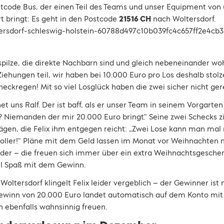
tcode Bus, der einen Teil des Teams und unser Equipment von
t bringt: Es geht in den Postcode
21516 CH
nach Woltersdorf.
spilze, die direkte Nachbarn sind und gleich nebeneinander w
Ziehungen teil, wir haben bei 10.000 Euro pro Los deshalb stol
checkregen! Mit so viel Losglück haben die zwei sicher nicht ger
et uns Ralf. Der ist baff, als er unser Team in seinem Vorgarten
emanden der mir 20.000 Euro bringt.“ Seine zwei Schecks zi
gen, die Felix ihm entgegen reicht: „Zwei Lose kann man ma
nvoller!“ Pläne mit dem Geld lassen im Monat vor Weihnachten n
nder – die freuen sich immer über ein extra Weihnachtsgeschen
el Spaß mit dem Gewinn.
Woltersdorf klingelt Felix leider vergeblich – der Gewinner ist
Gewinn von 20.000 Euro landet automatisch auf dem Konto mit 
ch ebenfalls wahnsinnig freuen.