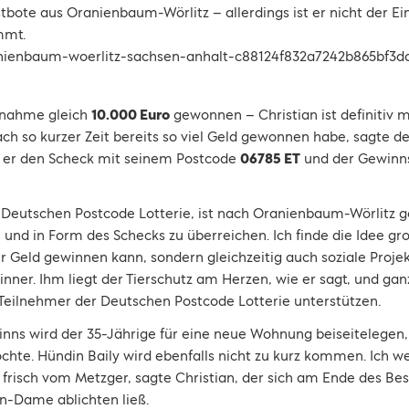
stbote aus Oranienbaum-Wörlitz – allerdings ist er nicht der Ei
mmt.
lnahme gleich
10.000 Euro
gewonnen – Christian ist definitiv 
nach so kurzer Zeit bereits so viel Geld gewonnen habe, sagte de
 er den Scheck mit seinem Postcode
06785 ET
und der Gewin
r Deutschen Postcode Lotterie, ist nach Oranienbaum-Wörlitz ge
 und in Form des Schecks zu überreichen. Ich finde die Idee gro
r Geld gewinnen kann, sondern gleichzeitig auch soziale Projek
nner. Ihm liegt der Tierschutz am Herzen, wie er sagt, und ga
e Teilnehmer der Deutschen Postcode Lotterie unterstützen.
inns wird der 35-Jährige für eine neue Wohnung beiseitelegen, 
chte. Hündin Baily wird ebenfalls nicht zu kurz kommen. Ich we
 frisch vom Metzger, sagte Christian, der sich am Ende des 
en-Dame ablichten ließ.